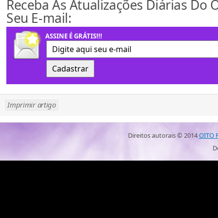
Receba As Atualizações Diárias Do 
Seu E-mail:
ASSINE É GRÁTIS!!!
Imprimir artigo
Direitos autorais ©
2014
OITO 
D