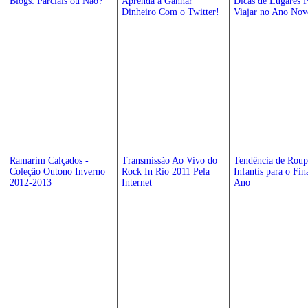
Blogs: Parciais ou Não?
Aprenda a Ganhar
Dicas de Lugares P
Dinheiro Com o Twitter!
Viajar no Ano Nov
Ramarim Calçados -
Transmissão Ao Vivo do
Tendência de Roup
Coleção Outono Inverno
Rock In Rio 2011 Pela
Infantis para o Fin
2012-2013
Internet
Ano