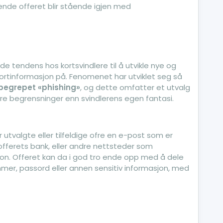
ende offeret blir stående igjen med
 tendens hos kortsvindlere til å utvikle nye og
 kortinformasjon på. Fenomenet har utviklet seg så
begrepet «phishing»
, og dette omfatter et utvalg
e begrensninger enn svindlerens egen fantasi.
utvalgte eller tilfeldige ofre en e-post som er
a offerets bank, eller andre nettsteder som
n. Offeret kan da i god tro ende opp med å dele
r, passord eller annen sensitiv informasjon, med