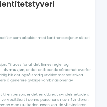
entitetstyveri
drifter som arbeider med korttransaksjoner sitter i
n. Til tross for at det finnes regler og
v informasjon
, er det en iboende sårbarhet overfor
dig blir det også stadig utviklet mer sofistikert
lere å generere gyldige kombinasjoner av
 til en person, er det en utbredt svindelmetode å
nye kredittkort i denne personens navn. Svindleren
sammen med PIN-koden. Innen kort tid vil svindleren