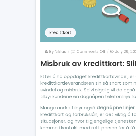
kredittkort
on
By
Niklas
Comments Off
July 29, 2
Misbruk
Misbruk av kredittkort: S
av
kredittkort:
Slik
Etter å ha oppdaget kredittkortsvindel, er
klager
kredittkortleverandøren sin så snart som m
man
svindel og misbruk. Selvfølgelig vil de o
på
tilbyr kundene en døgnåpen telefonlinje for
svindel
Mange andre tilbyr også
døgnåpne linjer
kredittkort og forbrukslån, er det viktig å fo
situasjoner, og hvor tilgjengelige tjenes
komme i kontakt med rett person for å få 