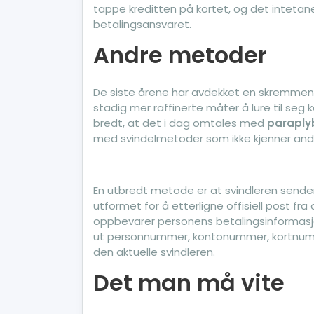
tappe kreditten på kortet, og det intetan
betalingsansvaret.
Andre metoder
De siste årene har avdekket en skremmende
stadig mer raffinerte måter å lure til seg
bredt, at det i dag omtales med
paraply
med svindelmetoder som ikke kjenner andr
En utbredt metode er at svindleren sender 
utformet for å etterligne offisiell post fr
oppbevarer personens betalingsinformasjo
ut personnummer, kontonummer, kortnumme
den aktuelle svindleren.
Det man må vite