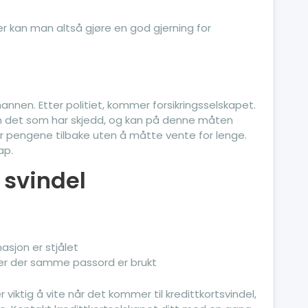
r kan man altså gjøre en god gjerning for
en. Etter politiet, kommer forsikringsselskapet.
om det som har skjedd, og kan på denne måten
år pengene tilbake uten å måtte vente for lenge.
ap.
svindel
sjon er stjålet
er der samme passord er brukt
viktig å vite når det kommer til kredittkortsvindel,