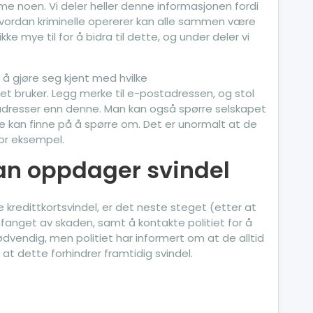
e noen. Vi deler heller denne informasjonen fordi
 hvordan kriminelle opererer kan alle sammen være
e mye til for å bidra til dette, og under deler vi
 å gjøre seg kjent med hvilke
t bruker. Legg merke til e-postadressen, og stol
adresser enn denne. Man kan også spørre selskapet
 kan finne på å spørre om. Det er unormalt at de
or eksempel.
an oppdager svindel
redittkortsvindel, er det neste steget (etter at
fanget av skaden, samt å kontakte politiet for å
ødvendig, men politiet har informert om at de alltid
m at dette forhindrer framtidig svindel.