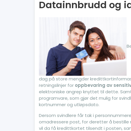
Datainnbrudd og id
Be
dag på store mengder kredittkortinformasjo
retningslinjer for
oppbevaring av sensiti
elektroniske angrep knyttet til dette. Samti
programvare, som gjør det mulig for svind
kortnummer og utløpsdato.
Dersom svindlere får tak i personnummeret
omadressere post, for deretter å bestille 
vil da få kredittkortet tilsendt i posten, 