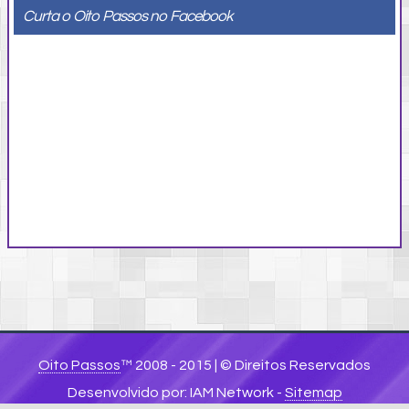
Curta o
Oito Passos
no
Facebook
Oito Passos
™ 2008 - 2015 | © Direitos Reservados
Desenvolvido por: IAM Network -
Sitemap