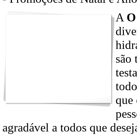
A
O
dive
hidr
são 
test
todo
que 
pess
agradável a todos que dese