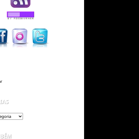
IAS
MBÉM