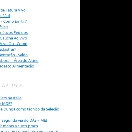
nta/Fatura Vivo
 Fácil
o - Como Emitir?
óveis
méticos Pedidos
 Gaúcha Ao Vivo
Vivo On - Como
Cadastrar?
entação - Saldo
borar - Área do Aluno
radesco Alimentação
 ARTIGOS
lets na Itália
r MDF?
ma Dunga como técnico da Seleção
 segunda via do DAS – MEI
r metas a curto prazo
 conseguir comer bem sem engordar