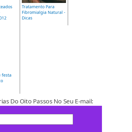
teados
Tratamento Para
e
Fibromialgia Natural -
012
Dicas
 festa
co
rias Do Oito Passos No Seu E-mail: