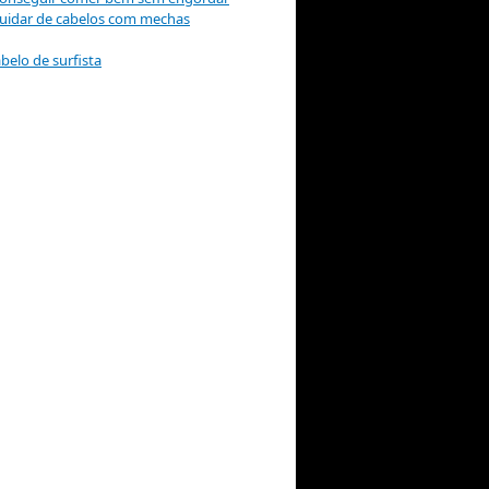
uidar de cabelos com mechas
belo de surfista