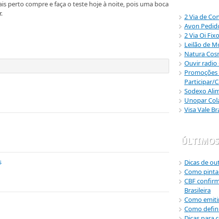
ais perto compre e faça o teste hoje à noite, pois uma boca
.
2 Via de Co
Avon Pedido
2 Via Oi Fix
Leilão de M
Natura Cos
Ouvir radio
Promoções 
Participar/
Sodexo Alim
Unopar Cola
Visa Vale B
ÚLTIMOS
s
Dicas de out
Como pinta
CBF confir
Brasileira
Como emitir
Como defini
Dicas para