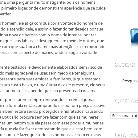
? É uma pergunta muito instigante, pois os homens
rimeiro lugar, onde demonstram aparência que se cuida
perder.
o homem, ele atiça com sua cor a vontade do homem de
do a atenção dele, e assim o fazendo ter desejos por sua
linha nova de batons com o nome de intense, por ter
om que seus lábios se destaquem em meio de outros, que
az com que sua boca chame mais atenção, e a cremosidade
ossa, com aspecto de macies, onde instiga a vontade
BUSCAR
ente testados, e devidamente elaborados, sem risco de
ndo mais agradável de usar, sem medo de ter alguma
 presente para suas amigas, e familiares, já que estamos
m um custo baixo, e uma ótima dica de presente, ele seria
astar muito, e sabendo que sua presenteada ira amar.
ior por estarem sempre renovando e terem algumas
CATEGOR
m na formula então comprando ele por um preço acessível
e também estará sendo protegidos e hidratados, causando
 Boticário procura sempre fazer com que as mulheres
nas um batom que ela passe com esse poder a mulher se
fa que ela for fazer demostrando que ela esta bem, com
LEIA TA
estima, e fazer que todos os homens caíssem em seus