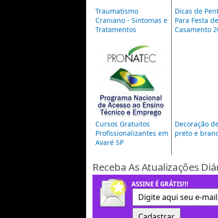
Traumatismo
Dicas de Pen
Craniano - Sintomas e
Para Festa d
Tratamentos
Casamento 2
Cursos Gratuitos
Decoração de
Profissionalizantes em
preto e bran
Avaré SP
Receba As Atualizações Diá
ASSINE É GRÁTIS!!!