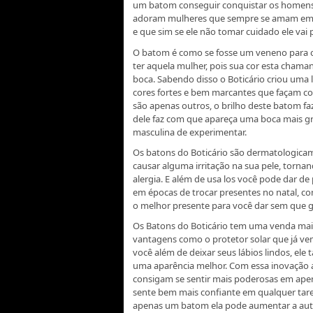
um batom conseguir conquistar os homens
adoram mulheres que sempre se amam em p
e que sim se ele não tomar cuidado ele vai 
O batom é como se fosse um veneno para 
ter aquela mulher, pois sua cor esta chaman
boca. Sabendo disso o Boticário criou uma 
cores fortes e bem marcantes que façam c
são apenas outros, o brilho deste batom f
dele faz com que apareça uma boca mais gr
masculina de experimentar.
Os batons do Boticário são dermatologicam
causar alguma irritação na sua pele, torna
alergia. E além de usa los você pode dar de
em épocas de trocar presentes no natal, co
o melhor presente para você dar sem que g
Os Batons do Boticário tem uma venda ma
vantagens como o protetor solar que já ve
você além de deixar seus lábios lindos, el
uma aparência melhor. Com essa inovação a
consigam se sentir mais poderosas em ape
sente bem mais confiante em qualquer tare
apenas um batom ela pode aumentar a auto