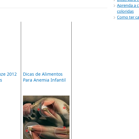
Aprenda a c
coloridas
Como ter ca
uze 2012
Dicas de Alimentos
os
Para Anemia Infantil