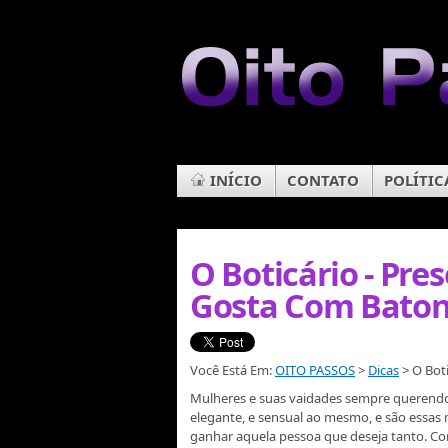
INÍCIO
CONTATO
POLÍTIC
O Boticário - Pr
Gosta Com Baton
Você Está Em:
OITO PASSOS
>
Dicas
> O Bot
Mulheres e suas vaidades sempre querendo 
elegante, e sensual ao mesmo, e são essas
ganhar aquela pessoa que deseja tanto. 