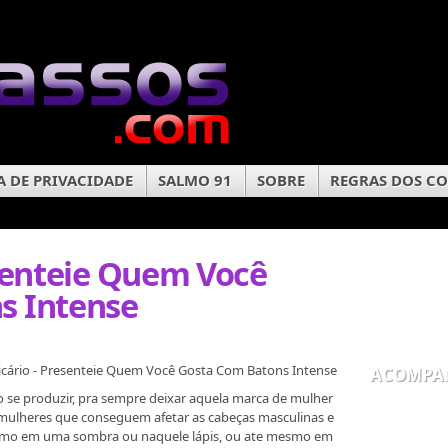
A DE PRIVACIDADE
SALMO 91
SOBRE
REGRAS DOS C
esenteie Quem Você
s Intense
icário - Presenteie Quem Você Gosta Com Batons Intense
ACOMPA
se produzir, pra sempre deixar aquela marca de mulher
 mulheres que conseguem afetar as cabeças masculinas e
Como em uma sombra ou naquele lápis, ou ate mesmo em