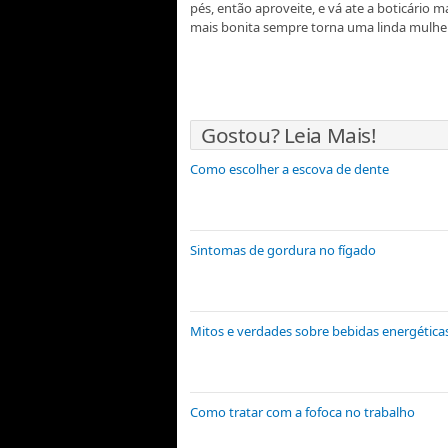
pés, então aproveite, e vá ate a boticário m
mais bonita sempre torna uma linda mulher
Gostou? Leia Mais!
Como escolher a escova de dente
Sintomas de gordura no fígado
Mitos e verdades sobre bebidas energética
Como tratar com a fofoca no trabalho