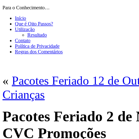
Para o Conhecimento…
Início
Que é Oito Passos?
Utilização
Resultado
Contato
Política de Privacidade
Regras dos Comentários
«
Pacotes Feriado 12 de O
Crianças
Pacotes Feriado 2 de
CVC Promoções