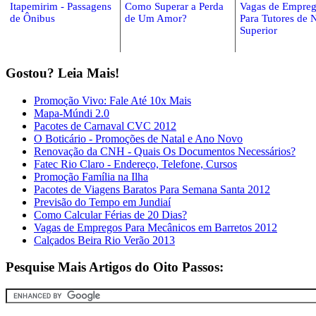
Itapemirim - Passagens
Como Superar a Perda
Vagas de Empre
de Ônibus
de Um Amor?
Para Tutores de 
Superior
Gostou? Leia Mais!
Promoção Vivo: Fale Até 10x Mais
Mapa-Múndi 2.0
Pacotes de Carnaval CVC 2012
O Boticário - Promoções de Natal e Ano Novo
Renovação da CNH - Quais Os Documentos Necessários?
Fatec Rio Claro - Endereço, Telefone, Cursos
Promoção Família na Ilha
Pacotes de Viagens Baratos Para Semana Santa 2012
Previsão do Tempo em Jundiaí
Como Calcular Férias de 20 Dias?
Vagas de Empregos Para Mecânicos em Barretos 2012
Calçados Beira Rio Verão 2013
Pesquise Mais Artigos do Oito Passos: