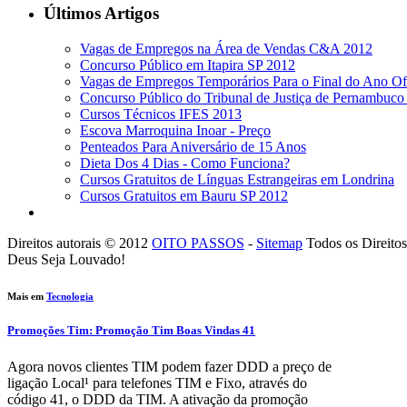
Últimos Artigos
Vagas de Empregos na Área de Vendas C&A 2012
Concurso Público em Itapira SP 2012
Vagas de Empregos Temporários Para o Final do Ano O
Concurso Público do Tribunal de Justiça de Pernambuco
Cursos Técnicos IFES 2013
Escova Marroquina Inoar - Preço
Penteados Para Aniversário de 15 Anos
Dieta Dos 4 Dias - Como Funciona?
Cursos Gratuitos de Línguas Estrangeiras em Londrina
Cursos Gratuitos em Bauru SP 2012
Direitos autorais ©
2012
OITO PASSOS
-
Sitemap
Todos os Direitos
Deus Seja Louvado!
Mais em
Tecnologia
Promoções Tim: Promoção Tim Boas Vindas 41
Agora novos clientes TIM podem fazer DDD a preço de
ligação Local¹ para telefones TIM e Fixo, através do
código 41, o DDD da TIM. A ativação da promoção