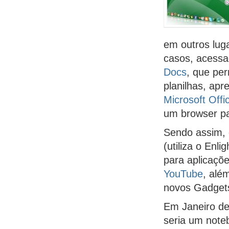
em outros lug
casos, acessa
Docs
, que pe
planilhas, apr
Microsoft Offi
um browser pa
Sendo assim, 
(utiliza o Enl
para aplicaçõ
YouTube
, alé
novos Gadgets
Em Janeiro d
seria um not