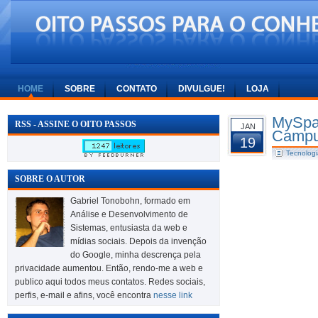
HOME
SOBRE
CONTATO
DIVULGUE!
LOJA
MySpac
RSS - ASSINE O OITO PASSOS
JAN
Campu
19
Tecnologi
SOBRE O AUTOR
Gabriel Tonobohn, formado em
Análise e Desenvolvimento de
Sistemas, entusiasta da web e
mídias sociais. Depois da invenção
do Google, minha descrença pela
privacidade aumentou. Então, rendo-me a web e
publico aqui todos meus contatos. Redes sociais,
perfis, e-mail e afins, você encontra
nesse link