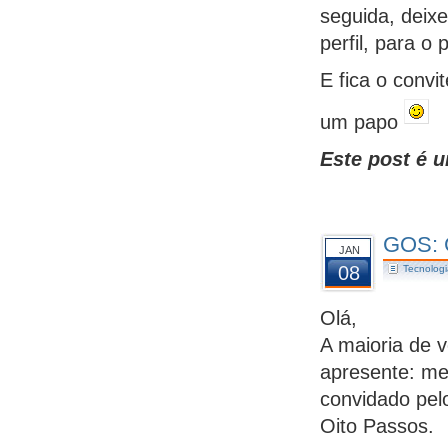
seguida, deix
perfil, para 
E fica o convi
um papo
Este post é u
GOS: 
JAN
08
Tecnologi
Olá,
A maioria de 
apresente: me
convidado pelo
Oito Passos.