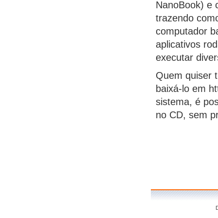
NanoBook) e c
trazendo como
computador ba
aplicativos ro
executar dive
Quem quiser t
baixá-lo em h
sistema, é pos
no CD, sem pre