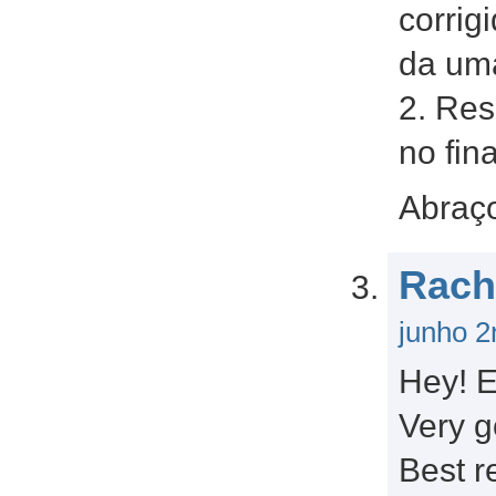
corrig
da uma
2. Res
no fin
Abraç
Rach
junho 2
Hey! E
Very 
Best r