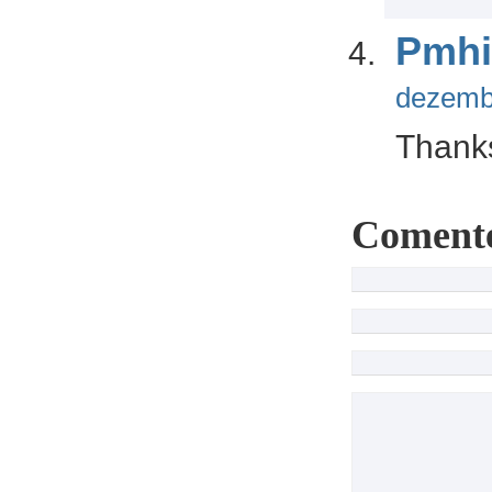
Pmhi
dezembr
Thanks
Coment