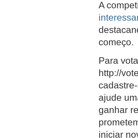
A compet
interessa
destacan
começo.
Para vota
http://vo
cadastre-
ajude uma
ganhar r
prometem
iniciar n