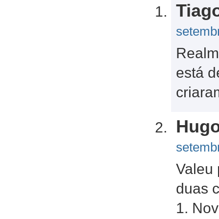
Tiag
setembr
Realme
está 
criara
Hugo
setembr
Valeu
duas c
1. Nov