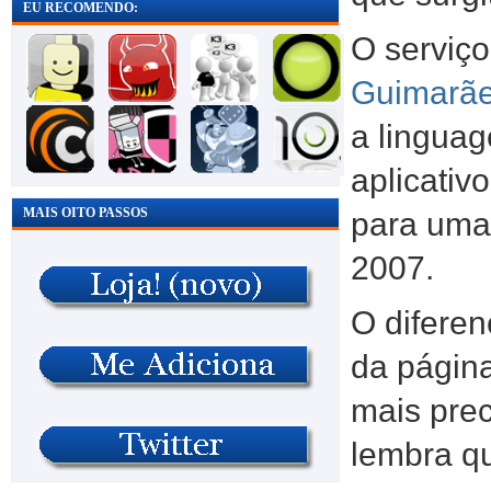
EU RECOMENDO:
O serviço
Guimarã
a lingua
aplicativ
MAIS OITO PASSOS
para uma
2007.
O diferen
da página
mais prec
lembra qu