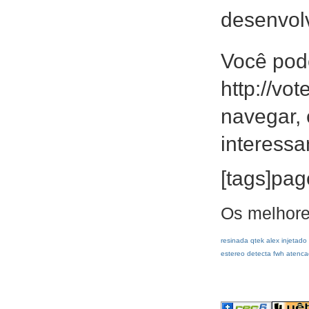
desenvolv
Você pod
http://vo
navegar, 
interessa
[tags]page
Os melhore
resinada
qtek
alex
injetado
estereo
detecta
fwh
atenca