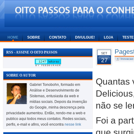
HOME
SOBRE
CONTATO
DIVULGUE!
LOJA
TESTE
Pagest
RSS - ASSINE O OITO PASSOS
SET
27
Inovacao
SOBRE O AUTOR
Quantas 
Gabriel Tonobohn, formado em
Análise e Desenvolvimento de
Delicious
Sistemas, entusiasta da web e
mídias sociais. Depois da invenção
não se le
do Google, minha descrença pela
privacidade aumentou. Então, rendo-me a web e
Foi a par
publico aqui todos meus contatos. Redes sociais,
perfis, e-mail e afins, você encontra
nesse link
que surgi