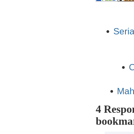
Seri
O
Mah
4 Respo
bookmar