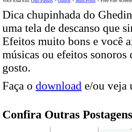
Você Está Em:
Oito Passos
>
Outros
>
Mini-Posts
> Free Fire Screen
Dica chupinhada do Ghedi
uma tela de descanso que s
Efeitos muito bons e você a
músicas ou efeitos sonoros q
gosto.
Faça o
download
e/ou veja
Confira Outras Postagens