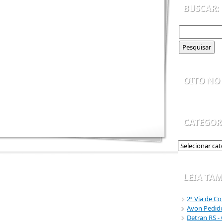
BUSCAR:
OITO NO 
CATEGOR
LEIA TA
2ª Via de Co
Avon Pedido
Detran RS -