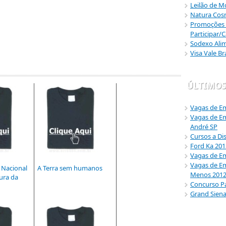
Leilão de M
Natura Cos
Promoções 
Participar/
Sodexo Alim
Visa Vale B
ÚLTIMOS
Vagas de E
Vagas de E
André SP
Cursos a Dis
Ford Ka 201
Vagas de Em
Vagas de E
 Nacional
A Terra sem humanos
Menos 201
ura da
Concurso Pa
Grand Siena