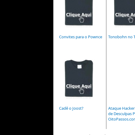
Convites para o Pownce
Tonobohn no T
Cadê o Joost?
Ataque Hacker
de Desculpas P
OitoPassos.c