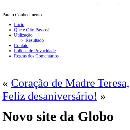
Vai Procurar Um Trabalho
-
Strobous
-
Rada
Para o Conhecimento…
Início
Que é Oito Passos?
Utilização
Resultado
Contato
Política de Privacidade
Regras dos Comentários
«
Coração de Madre Teresa,
Feliz desaniversário!
»
Novo site da Globo