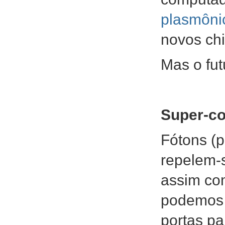
plasmôni
novos ch
Mas o fu
Super-c
Fótons (p
repelem-
assim com
podemos m
portas p