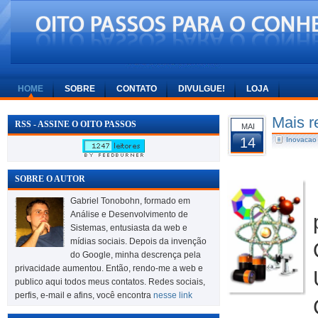
HOME
SOBRE
CONTATO
DIVULGUE!
LOJA
Mais r
RSS - ASSINE O OITO PASSOS
MAI
14
Inovacao
SOBRE O AUTOR
Gabriel Tonobohn, formado em
Análise e Desenvolvimento de
Sistemas, entusiasta da web e
mídias sociais. Depois da invenção
do Google, minha descrença pela
privacidade aumentou. Então, rendo-me a web e
publico aqui todos meus contatos. Redes sociais,
perfis, e-mail e afins, você encontra
nesse link