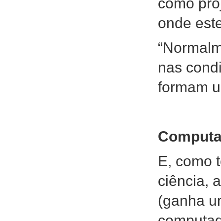
como proj
onde est
“Normalme
nas condi
formam um 
Computa
E, como t
ciência, 
(ganha u
computad