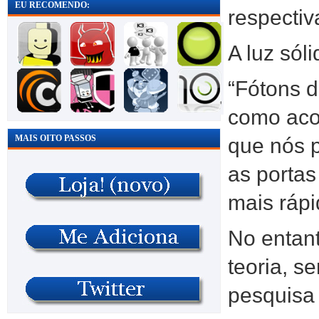
EU RECOMENDO:
respecti
A luz sól
“Fótons 
como acon
MAIS OITO PASSOS
que nós p
as portas
mais rápi
No entan
teoria, s
pesquisa 