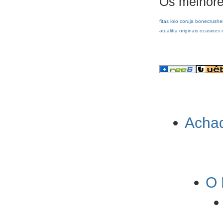
Os melhore
fitas
ioio
coruja
bonecrushe
atualitta
originais
ocasioes
Achad
O 