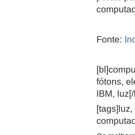
computad
Fonte:
In
[bl]compu
fótons, e
IBM, luz[/
[tags]luz,
computad