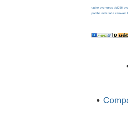
tacho
aventuras
trbl058
av
porshe
maletinha
caravam
Compa