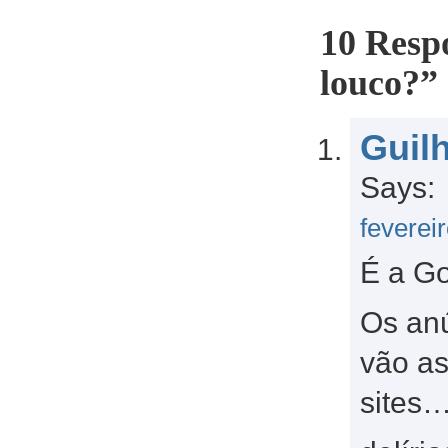
10 Resp
louco?”
Guil
Says:
feverei
É a G
Os an
vão as
sites