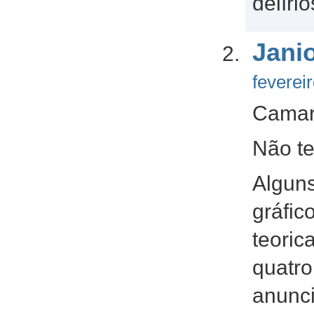
delíri
Jani
feverei
Camar
Não te
Alguns
gráfic
teoric
quatro
anunci