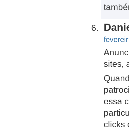
tamb
Dani
feverei
Anunc
sites,
Quand
patroc
essa c
partic
clicks