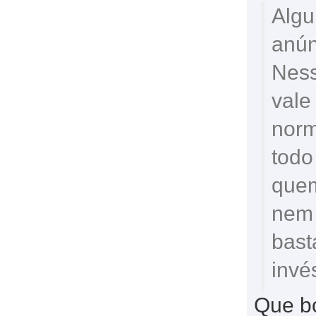
Algu
anún
Ness
vale
norm
todo
quem
nem 
bast
invé
Que b