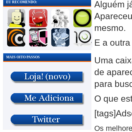
Alguém j
EU RECOMENDO:
Apareceu
mesmo.
E a outra
MAIS OITO PASSOS
Uma caix
de apare
para busc
O que es
[tags]Ads
Os melhore