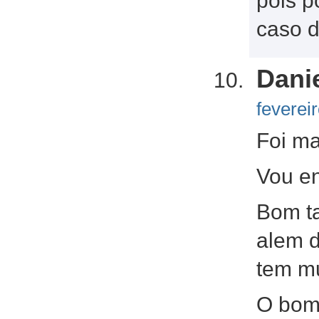
pois p
caso de
Dani
feverei
Foi ma
Vou en
Bom t
alem d
tem mu
O bom 