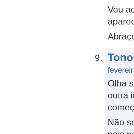
Vou ac
apare
Abraç
Tono
feverei
Olha 
outra 
começ
Não se