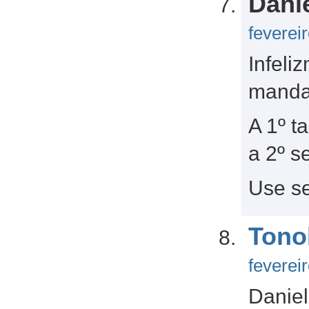
Dani
feverei
Infeli
manda
A 1º t
a 2º s
Use s
Tono
feverei
Daniel