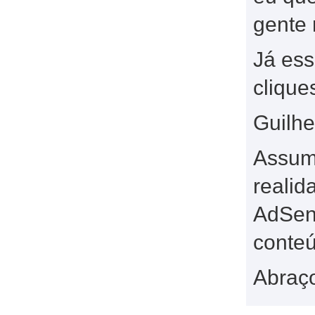
gente 
Já ess
clique
Guilh
Assumi
realid
AdSens
conte
Abraç