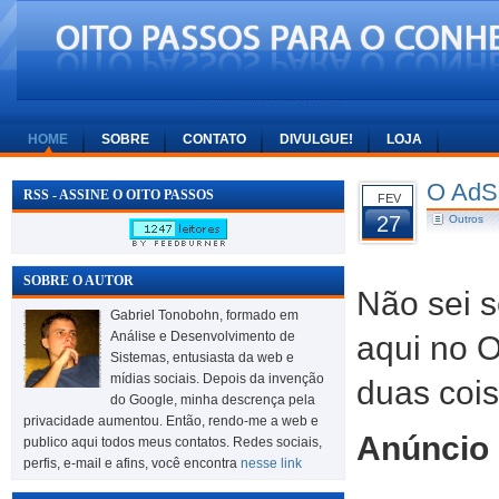
HOME
SOBRE
CONTATO
DIVULGUE!
LOJA
O AdSe
RSS - ASSINE O OITO PASSOS
FEV
27
Outros
SOBRE O AUTOR
Não sei s
Gabriel Tonobohn, formado em
Análise e Desenvolvimento de
aqui no 
Sistemas, entusiasta da web e
mídias sociais. Depois da invenção
duas cois
do Google, minha descrença pela
privacidade aumentou. Então, rendo-me a web e
Anúncio
publico aqui todos meus contatos. Redes sociais,
perfis, e-mail e afins, você encontra
nesse link