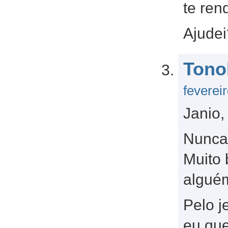
te ren
Ajude
Tono
feverei
Janio,
Nunca 
Muito
alguém
Pelo j
eu que