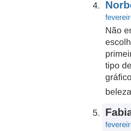
Norb
feverei
Não e
escolh
primei
tipo d
gráfic
belez
Fabi
feverei