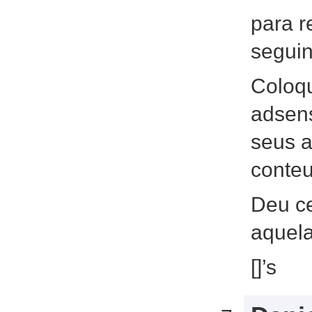
para r
seguin
Coloq
adsens
seus a
conte
Deu c
aquela
[]’s