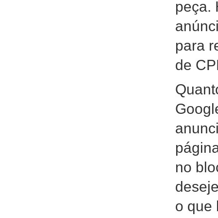
peça. 
anúnci
para r
de CP
Quanto
Googl
anunci
página
no blo
deseje
o que 