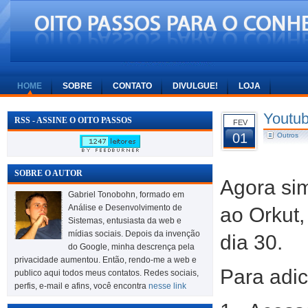
HOME
SOBRE
CONTATO
DIVULGUE!
LOJA
Youtub
RSS - ASSINE O OITO PASSOS
FEV
01
Outros
SOBRE O AUTOR
Agora sim
Gabriel Tonobohn, formado em
Análise e Desenvolvimento de
ao Orkut,
Sistemas, entusiasta da web e
mídias sociais. Depois da invenção
dia 30.
do Google, minha descrença pela
privacidade aumentou. Então, rendo-me a web e
Para adic
publico aqui todos meus contatos. Redes sociais,
perfis, e-mail e afins, você encontra
nesse link