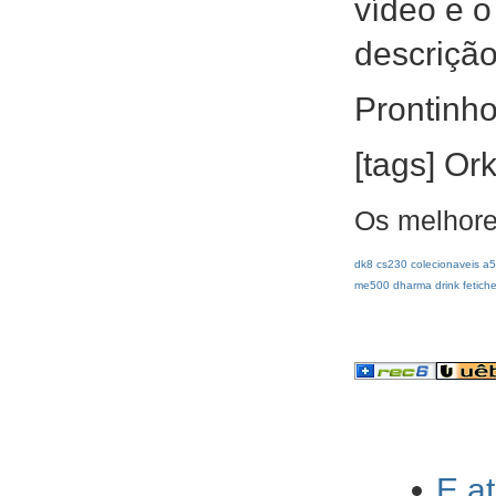
vídeo e o 
descrição
Prontinho
[tags] Or
Os melhore
dk8
cs230
colecionaveis
a5
me500
dharma
drink
fetich
E a