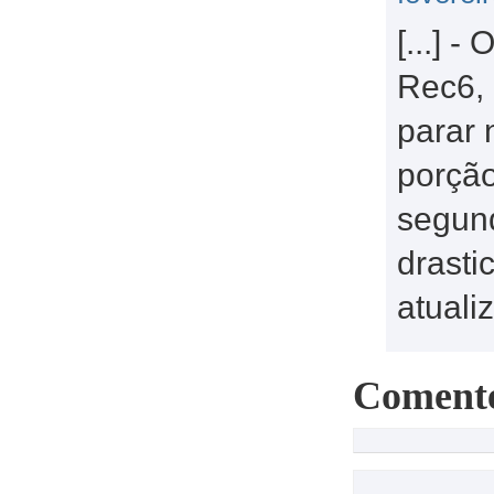
[...] 
Rec6, 
parar 
porção
segund
drasti
atuali
Coment