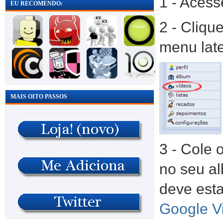
1 - Acesse
EU RECOMENDO:
2 - Cliqu
menu late
MAIS OITO PASSOS
3 - Cole 
no seu al
deve est
Google V