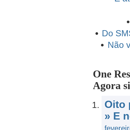
Do SMS
Não v
One Res
Agora si
Oito
» E 
feverei