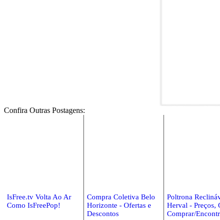
Confira Outras Postagens:
IsFree.tv Volta Ao Ar
Compra Coletiva Belo
Poltrona Recliná
Como IsFreePop!
Horizonte - Ofertas e
Herval - Preços,
Descontos
Comprar/Encontr