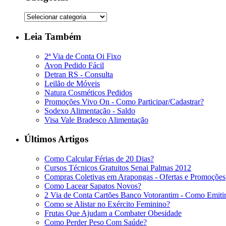
Leia Também
2ª Via de Conta Oi Fixo
Avon Pedido Fácil
Detran RS - Consulta
Leilão de Móveis
Natura Cosméticos Pedidos
Promoções Vivo On - Como Participar/Cadastrar?
Sodexo Alimentação - Saldo
Visa Vale Bradesco Alimentação
Últimos Artigos
Como Calcular Férias de 20 Dias?
Cursos Técnicos Gratuitos Senai Palmas 2012
Compras Coletivas em Arapongas - Ofertas e Promoções
Como Lacear Sapatos Novos?
2 Via de Conta Cartões Banco Votorantim - Como Emiti
Como se Alistar no Exército Feminino?
Frutas Que Ajudam a Combater Obesidade
Como Perder Peso Com Saúde?