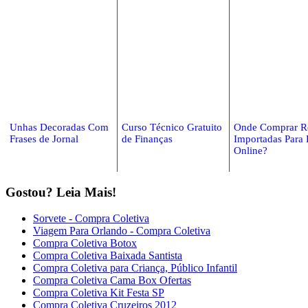
Unhas Decoradas Com
Curso Técnico Gratuito
Onde Comprar R
Frases de Jornal
de Finanças
Importadas Para
Online?
Gostou? Leia Mais!
Sorvete - Compra Coletiva
Viagem Para Orlando - Compra Coletiva
Compra Coletiva Botox
Compra Coletiva Baixada Santista
Compra Coletiva para Criança, Público Infantil
Compra Coletiva Cama Box Ofertas
Compra Coletiva Kit Festa SP
Compra Coletiva Cruzeiros 2012