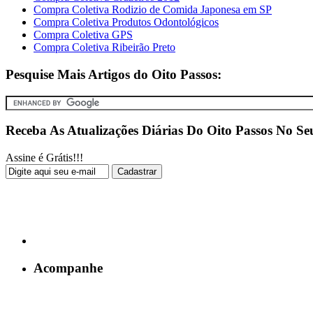
Compra Coletiva Rodizio de Comida Japonesa em SP
Compra Coletiva Produtos Odontológicos
Compra Coletiva GPS
Compra Coletiva Ribeirão Preto
Pesquise Mais Artigos do Oito Passos:
Receba As Atualizações Diárias Do Oito Passos No Se
Assine é Grátis!!!
Acompanhe