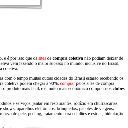
o, e é por isso que os
sites
de
compra coletiva
não podiam deixar de
oletiva vem fazendo o maior sucesso no mundo, inclusive no Brasil,
a coletiva.
s com o tempo muitas outras cidades do Brasil estarão recebendo os
mpra coletiva podem chegar à 90%,
comprar
pelos sites de compra
rar o produto mais fácil, e é muito mais econômico comprar nos
clubes
utos e serviços: jantar em restaurantes, rodízio em churrascarias,
e shows, aparelhos eletrônicos, brinquedos, pacotes de viagens,
mpeza de pele, peeling, tratamento para celulites e estrias, hidratação