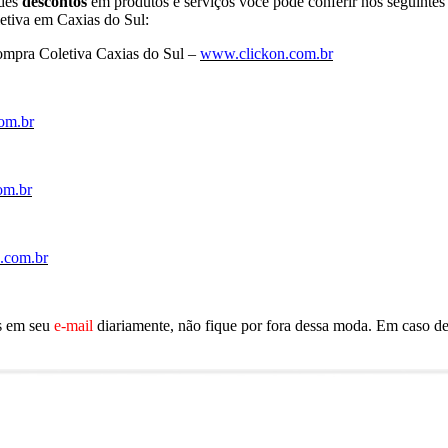
ndes
descontos
em produtos e serviços você pode conferir nos seguintes 
etiva em Caxias do Sul:
mpra Coletiva Caxias do Sul –
www.clickon.com.br
om.br
om.br
.com.br
as em seu
e-mail
diariamente, não fique por fora dessa moda. Em caso de