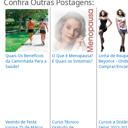
Confira Outras Postagens:
Quais Os Benefícios
O Que é Menopausa?
Linha de Roup
da Caminhada Para a
E Quais os Sintomas?
Beyonce - Ond
Saúde?
Comprar/Encon
Vestido de Festa
Curso Técnico
Cursos a Distâ
Junina 25 de Março
Gratuito de
Senai 2012-201