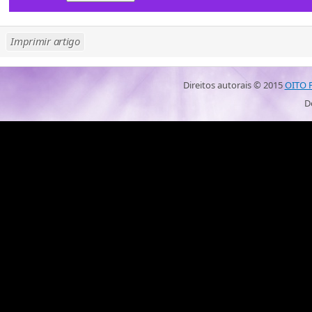
Imprimir artigo
Direitos autorais ©
2015
OITO 
D