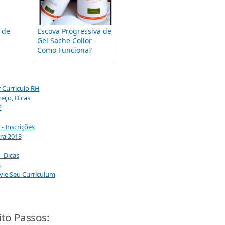
 de
Escova Progressiva de
Gel Sache Collor -
Como Funciona?
 Currículo RH
reço, Dicas
?
- Inscrições
ra 2013
- Dicas
s
vie Seu Currículum
ito Passos: