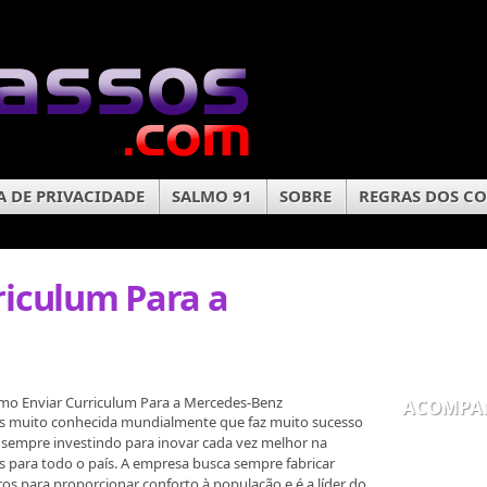
A DE PRIVACIDADE
SALMO 91
SOBRE
REGRAS DOS C
iculum Para a
mo Enviar Curriculum Para a Mercedes-Benz
ACOMPA
s muito conhecida mundialmente que faz muito sucesso
sempre investindo para inovar cada vez melhor na
 para todo o país. A empresa busca sempre fabricar
s para proporcionar conforto à população e é a líder do