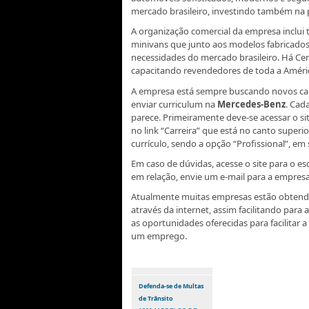
mercado brasileiro, investindo também na 
A organização comercial da empresa inclui 
minivans que junto aos modelos fabricados
necessidades do mercado brasileiro. Há C
capacitando revendedores de toda a Améric
A empresa está sempre buscando novos can
enviar curriculum na
Mercedes-Benz
. Cad
parece. Primeiramente deve-se acessar o s
no link “Carreira” que está no canto superi
currículo, sendo a opção “Profissional”, em
Em caso de dúvidas, acesse o site para o e
em relação, envie um e-mail para a empresa
Atualmente muitas empresas estão obtendo 
através da internet, assim facilitando par
as oportunidades oferecidas para facilitar a
um emprego.
Defenda-se de Multas
de Trânsito