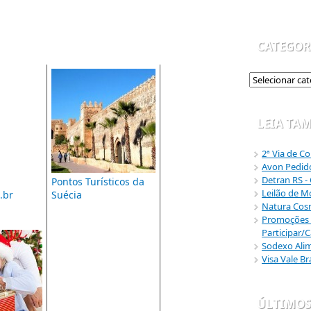
CATEGOR
LEIA TA
2ª Via de C
Avon Pedido
Detran RS -
Pontos Turísticos da
Leilão de M
.br
Suécia
Natura Cos
Promoções 
Participar/
Sodexo Alim
Visa Vale B
ÚLTIMOS