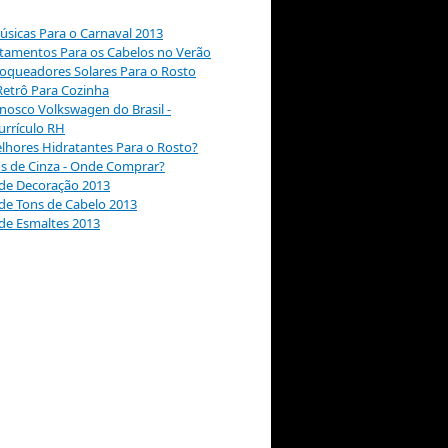
sicas Para o Carnaval 2013
atamentos Para os Cabelos no Verão
oqueadores Solares Para o Rosto
etrô Para Cozinha
nosco Volkswagen do Brasil -
urrículo RH
lhores Hidratantes Para o Rosto?
ns de Cinza - Onde Comprar?
 de Decoração 2013
de Tons de Cabelo 2013
de Esmaltes 2013