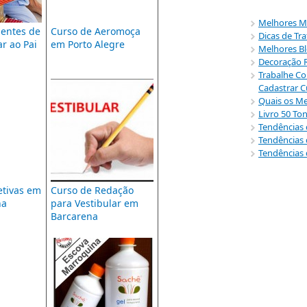
Melhores Mú
sentes de
Curso de Aeromoça
Dicas de Tr
r ao Pai
em Porto Alegre
Melhores Bl
Decoração R
Trabalhe Co
Cadastrar C
Quais os Me
Livro 50 To
Tendências
Tendências 
Tendências 
etivas em
Curso de Redação
na
para Vestibular em
Barcarena