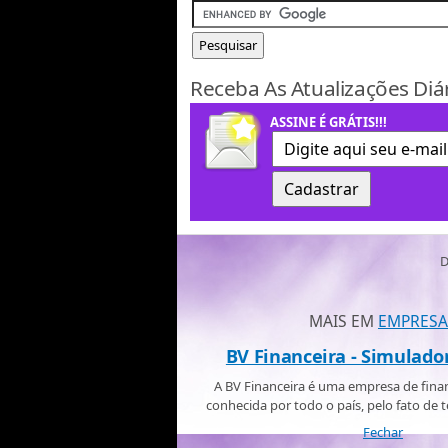
Receba As Atualizações Diá
ASSINE É GRÁTIS!!!
D
MAIS EM
EMPRESA
BV Financeira - Simulado
A BV Financeira é uma empresa de fin
conhecida por todo o país, pelo fato de te
Fechar