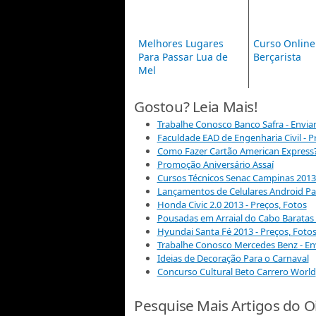
Melhores Lugares
Curso Online
Para Passar Lua de
Berçarista
Mel
Gostou? Leia Mais!
Trabalhe Conosco Banco Safra - Enviar
Faculdade EAD de Engenharia Civil - P
Como Fazer Cartão American Express
Promoção Aniversário Assaí
Cursos Técnicos Senac Campinas 2013 
Lançamentos de Celulares Android Pa
Honda Civic 2.0 2013 - Preços, Fotos
Pousadas em Arraial do Cabo Baratas 
Hyundai Santa Fé 2013 - Preços, Foto
Trabalhe Conosco Mercedes Benz - En
Ideias de Decoração Para o Carnaval
Concurso Cultural Beto Carrero World
Pesquise Mais Artigos do O