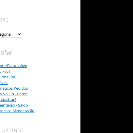
IAS
MBÉM
onta/Fatura Vivo
 Fácil
 Consulta
óveis
méticos Pedidos
Vivo On - Como
Cadastrar?
entação - Saldo
radesco Alimentação
 ARTIGOS