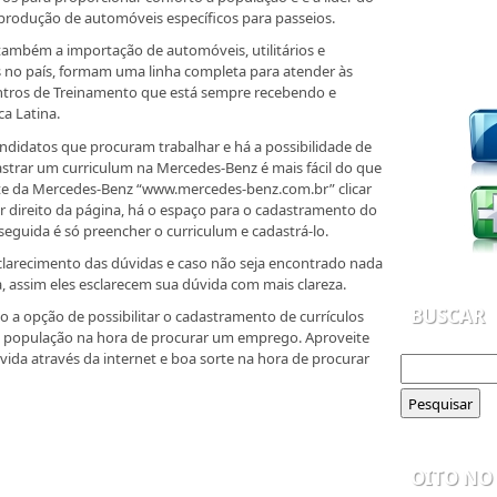
produção de automóveis específicos para passeios.
também a importação de automóveis, utilitários e
 no país, formam uma linha completa para atender às
entros de Treinamento que está sempre recebendo e
a Latina.
didatos que procuram trabalhar e há a possibilidade de
astrar um curriculum na Mercedes-Benz é mais fácil do que
ite da Mercedes-Benz “www.mercedes-benz.com.br” clicar
or direito da página, há o espaço para o cadastramento do
 seguida é só preencher o curriculum e cadastrá-lo.
sclarecimento das dúvidas e caso não seja encontrado nada
, assim eles esclarecem sua dúvida com mais clareza.
BUSCAR
a opção de possibilitar o cadastramento de currículos
a a população na hora de procurar um emprego. Aproveite
 vida através da internet e boa sorte na hora de procurar
OITO NO