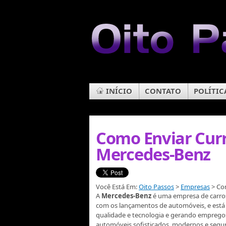
INÍCIO
CONTATO
POLÍTIC
Como Enviar Curr
Mercedes-Benz
Você Está Em:
Oito Passos
>
Empresas
> Co
A
Mercedes-Benz
é uma empresa de carro
com os lançamentos de automóveis, e está 
qualidade e tecnologia e gerando empregos
automóveis sofisticados, modernos e seguro