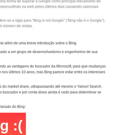
 uma forma de superar a Google como principal mecanismo de
repercurtindo na web pelos últimos dias causando calorosas
fere-se a sigla para “Bing is not Google” (”Bing não é o Google”),
m número de visitas.
 vai além de uma breve introdução sobre o Bing.
denado a um grupo de desenvolvedores e engenheiros de sua
ando as vantagens do buscador da Microsoft, para que mudanças
os últimos 10 anos, mas Bing parece estar entre os interesses
1% do market share, ultrapassando até mesmo o Yahoo! Search.
 buscador e por conta disso ainda é cedo para determinar se
clarado do Bing: