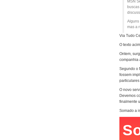
MSN Se
buscas 
discuss
Alguns 
mas a r
Via Tudo Ce
O texto aci
Ontem, surg
companhia a
Segundo o N
fossem impl
particulare
O novo serv
Devemos con
finalmente 
Somado a is