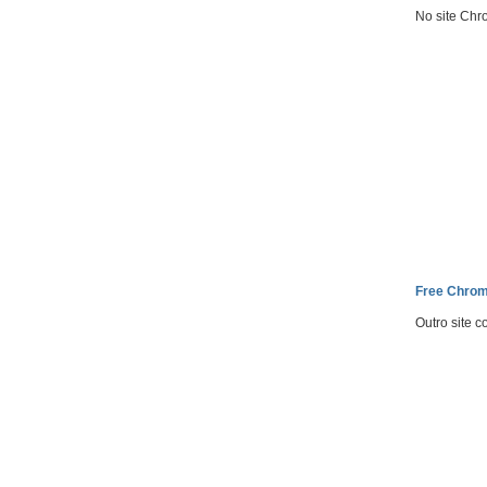
No site Chr
Free Chro
Outro site c