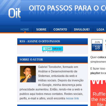
HOME
SOBRE
CONTATO
DIVULGUE!
LOJA
RSS - ASSINE O OITO PASSOS
JUN
18
Quer
coloca
SOBRE O AUTOR
simplesmen
Gabriel Tonobohn, formado em
E fazer iss
Análise e Desenvolvimento de
playlist
toc
Sistemas, entusiasta da web e
mídias sociais. Depois da invenção
do Google, minha descrença pela
privacidade aumentou. Então, rendo-me a web e
publico aqui todos meus contatos. Redes sociais,
perfis, e-mail e afins, você encontra
nesse link