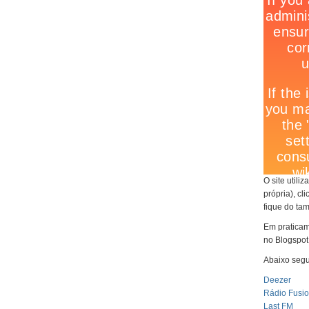
O site utili
própria), cl
fique do ta
Em praticam
no Blogspot
Abaixo segu
Deezer
Rádio Fusi
Last FM