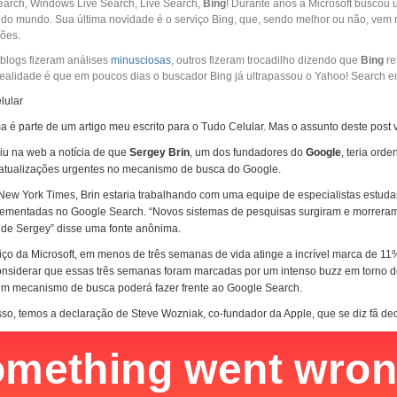
arch, Windows Live Search, Live Search,
Bing
! Durante anos a Microsoft buscou
do mundo. Sua última novidade é o serviço Bing, que, sendo melhor ou não, vem 
ões.
blogs fizeram análises
minusciosas
, outros fizeram trocadilho dizendo que
Bing
re
ealidade é que em poucos dias o buscador Bing já ultrapassou o Yahoo! Search e
lular
ma é parte de um artigo meu escrito para o Tudo Celular. Mas o assunto deste post
iu na web a notícia de que
Sergey Brin
, um dos fundadores do
Google
, teria or
tualizações urgentes no mecanismo de busca do Google.
ew York Times, Brin estaria trabalhando com uma equipe de especialistas estud
ementadas no Google Search. “Novos sistemas de pesquisas surgiram e morreram n
s de Sergey” disse uma fonte anônima.
iço da Microsoft, em menos de três semanas de vida atinge a incrível marca de 1
siderar que essas três semanas foram marcadas por um intenso buzz em torno do
um mecanismo de busca poderá fazer frente ao Google Search.
so, temos a declaração de Steve Wozniak, co-fundador da Apple, que se diz fã de