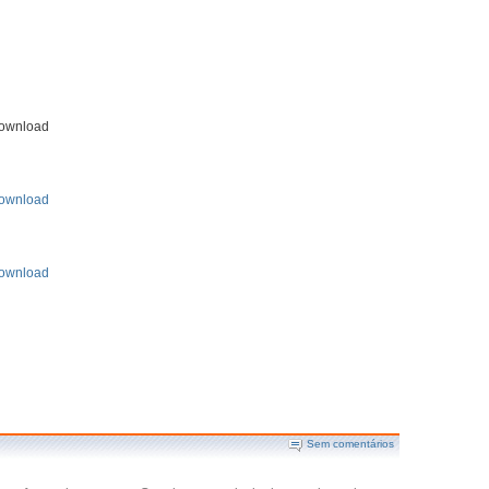
Download
ownload
ownload
Sem comentários