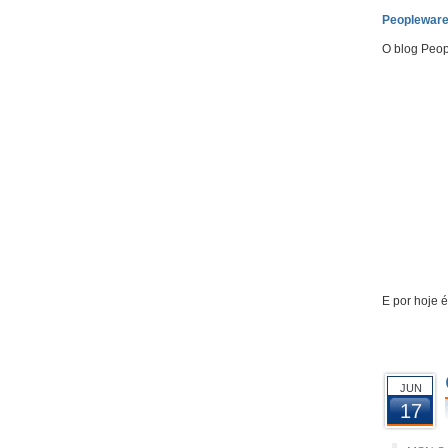
Peoplewar
O blog Peop
E por hoje é
JUN
17