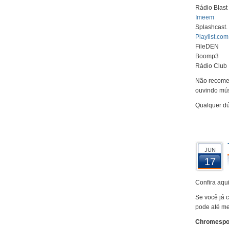
Rádio Blast
Imeem
Splashcast.
Playlist.com
FileDEN
Boomp3
Rádio Club
Não recomen
ouvindo mús
Qualquer dú
JUN
17
Confira aqu
Se você já 
pode até me
Chromespo