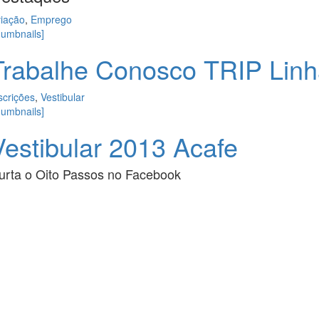
iação
,
Emprego
humbnails]
Trabalhe Conosco TRIP Linh
scrições
,
Vestibular
humbnails]
Vestibular 2013 Acafe
urta o
Oito Passos
no
Facebook