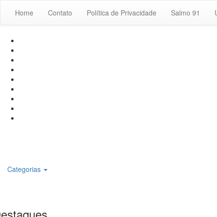
Home
Contato
Política de Privacidade
Salmo 91
Categorias
estaques