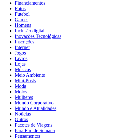
Financiamentos
Fotos
Futebol
Games
Homens
Inclusão digital
Inovacões Tecnológicas
Inscrições
Internet
Jogos
Livros
Lojas
Músicas
Meio Ambiente
Mini-Posts
Moda
Motos
Mulheres
Mundo Corporativo
Mundo e Atualidades
Notícias
Outros
Pacotes de Viagens
Para Fim de Semana
Pensamentos