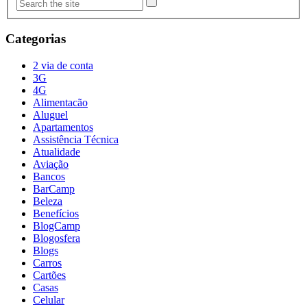
Categorias
2 via de conta
3G
4G
Alimentacão
Aluguel
Apartamentos
Assistência Técnica
Atualidade
Aviação
Bancos
BarCamp
Beleza
Benefícios
BlogCamp
Blogosfera
Blogs
Carros
Cartões
Casas
Celular