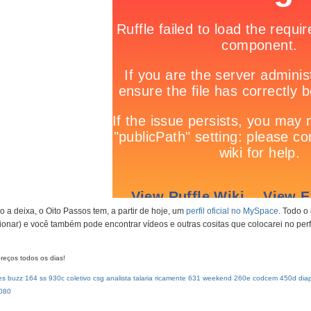
 a deixa, o Oito Passos tem, a partir de hoje, um
perfil oficial no MySpace
. Todo o
cionar) e você também pode encontrar vídeos e outras cositas que colocarei no perfi
reços todos os dias!
es
buzz
164
ss
930c
coletivo
csg
analista
talaria
ricamente
631
weekend
260e
codcem
450d
dia
080