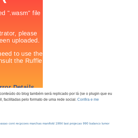
 conteúdo do blog também será replicado por lá (se o plugin que eu
l, facilitadas pelo formato de uma rede social.
Confira e me
pasao
cont
recpcoes
marchas
manifold
1984
last
projecao
990
balanco
lumor