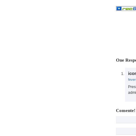
One Respo
ico
fever
Pres
admi
Comente!