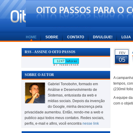
HOME
SOBRE
CONTATO
DIVULGUE!
LOJA
RSS - ASSINE O OITO PASSOS
FEV
05
SOBRE O AUTOR
A campanha 
tempos, con
Gabriel Tonobohn, formado em
(230mil foll
Análise e Desenvolvimento de
Sistemas, entusiasta da web e
A equipe da
mídias sociais. Depois da invenção
com o objeti
do Google, minha descrença pela
privacidade aumentou. Então, rendo-me a web e
publico aqui todos meus contatos. Redes sociais,
perfis, e-mail e afins, você encontra
nesse link