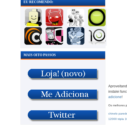
EU RECOMENDO:
MAIS OITO PASSOS
Aproveitando
instalei fun
adicione
!
Os melhores p
chinelo
pared
12000
tripla
1