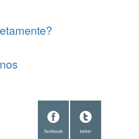
retamente?
inos