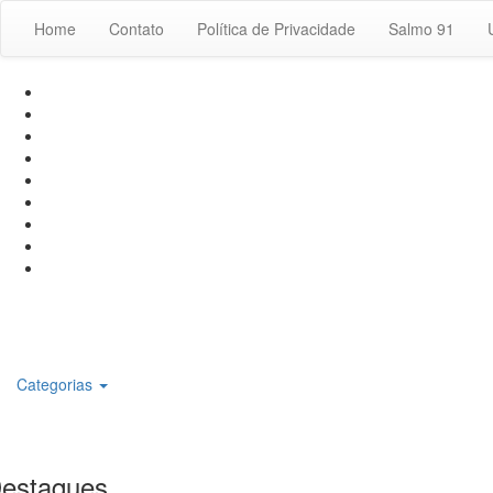
Home
Contato
Política de Privacidade
Salmo 91
Categorias
estaques