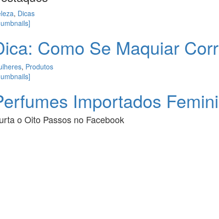
leza
,
Dicas
humbnails]
Dica: Como Se Maquiar Cor
lheres
,
Produtos
humbnails]
Perfumes Importados Femin
urta o
Oito Passos
no
Facebook