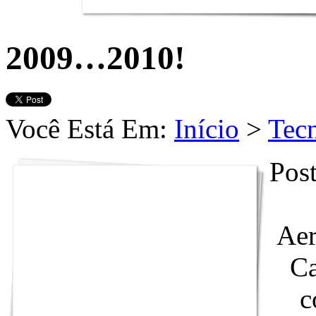
2009…2010!
Você Está Em:
Início
>
Tec
Post
Aer
Ca
c