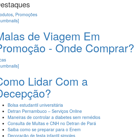
estaques
odutos
,
Promoções
humbnails]
Malas de Viagem Em
Promoção - Onde Comprar?
cas
humbnails]
Como Lidar Com a
Decepção?
Bolsa estudantil universitária
Detran Pernambuco – Serviços Online
Maneiras de controlar a diabetes sem remédios
Consulta de Multas e CNH no Detran de Pará
Saiba como se preparar para o Enem
Decoração de festa infantil simples