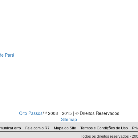
de Pará
Oito Passos
™ 2008 - 2015 | © Direitos Reservados
Sitemap
municar erro
Fale com o R7
Mapa do Site
Termos e Condições de Uso
Pri
Todos os direitos reservados - 2