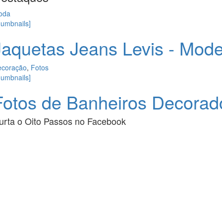
oda
humbnails]
Jaquetas Jeans Levis - Mod
ecoração
,
Fotos
humbnails]
Fotos de Banheiros Decorad
urta o
Oito Passos
no
Facebook