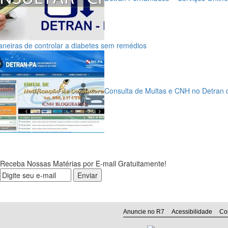
neiras de controlar a diabetes sem remédios
Consulta de Multas e CNH no Detran 
Receba Nossas Matérias por E-mail Gratuitamente!
Anuncie no R7
Acessibilidade
Co