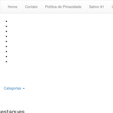
Home
Contato
Política de Privacidade
Salmo 91
Categorias
estaques