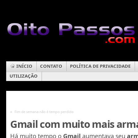
INÍCIO
CONTATO
POLÍTICA DE PRIVACIDADE
UTILIZAÇÃO
«
Fim de semana não é tempo perdido
Gmail com muito mais ar
Há muito tempo o
Gmail
aumentava seu
ar