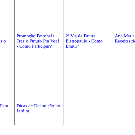
s
Promoção Petrobrás
2ª Via de Fatura
Ana Maria
a o
Traz o Futuro Pra Você
Eletropaulo - Como
Receitas d
- Como Participar?
Emitir?
 Para
Dicas de Decoração no
Jardim