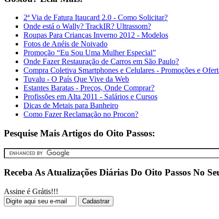
2ª Via de Fatura Itaucard 2.0 - Como Solicitar?
Onde está o Wally? TrackIR? Ultrassom?
Roupas Para Crianças Inverno 2012 - Modelos
Fotos de Anéis de Noivado
Promoção “Eu Sou Uma Mulher Especial”
Onde Fazer Restauração de Carros em São Paulo?
Compra Coletiva Smartphones e Celulares - Promoções e Ofert
Tuvalu - O País Que Vive da Web
Estantes Baratas - Preços, Onde Comprar?
Profissões em Alta 2011 - Salários e Cursos
Dicas de Metais para Banheiro
Como Fazer Reclamação no Procon?
Pesquise Mais Artigos do Oito Passos:
Receba As Atualizações Diárias Do Oito Passos No Se
Assine é Grátis!!!