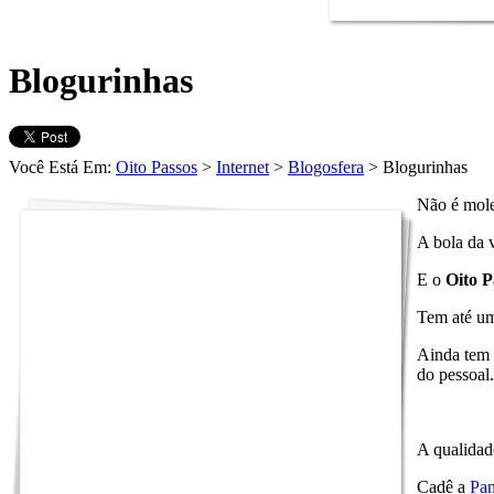
Blogurinhas
Você Está Em:
Oito Passos
>
Internet
>
Blogosfera
> Blogurinhas
Não é mole 
A bola da 
E o
Oito 
Tem até um
Ainda tem 
do pessoal
A qualidad
Cadê a
Pan