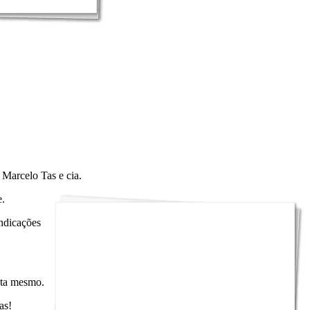
 Marcelo Tas e cia.
e.
ndicações
sta mesmo.
as!