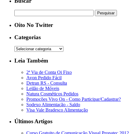
Buscar
Oito No Twitter
Categorias
Leia Também
2ª Via de Conta Oi Fixo
Avon Pedido Fácil
Detran RS - Consulta
Leilão de Móveis
Natura Cosméticos Pedidos
Promoções Vivo On - Como Participar/Cadastrar?
Sodexo Alimentação - Saldo
Visa Vale Bradesco Alimentação
Últimos Artigos
Curso Gratuito de Comunicação Visual Pronatec 2012