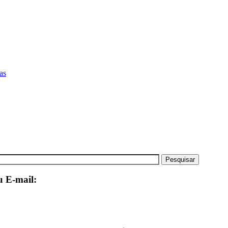
as
u E-mail: