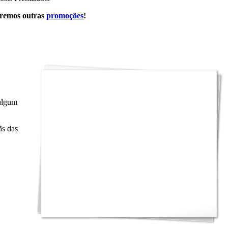
eremos outras
promoções
!
 algum
ãs das