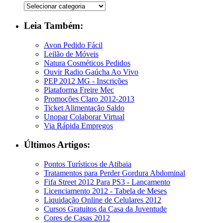
Leia Também:
Avon Pedido Fácil
Leilão de Móveis
Natura Cosméticos Pedidos
Ouvir Radio Gaúcha Ao Vivo
PEP 2012 MG - Inscrições
Plataforma Freire Mec
Promoções Claro 2012-2013
Ticket Alimentação Saldo
Unopar Colaborar Virtual
Via Rápida Empregos
Últimos Artigos:
Pontos Turísticos de Atibaia
Tratamentos para Perder Gordura Abdominal
Fifa Street 2012 Para PS3 - Lançamento
Licenciamento 2012 - Tabela de Meses
Liquidação Online de Celulares 2012
Cursos Gratuitos da Casa da Juventude
Cores de Casas 2012