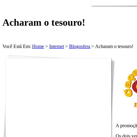
Acharam o tesouro!
Você Está Em:
Home
>
Internet
>
Blogosfera
> Acharam o tesouro!
A promoç
Os dois ve