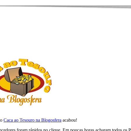
ão
Caça ao Tesouro na Blogosfera
acabou!
ncedores foram rápidos no clique. Em poucas horas acharam todos os P