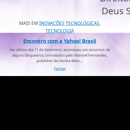
Deus S
MAIS EM
INOVACÕES TECNOLÓGICAS
,
TECNOLOGIA
Encontro com a Yahoo! Brasil
No último dia 11 de Setembro, aconteceu um encontro de
alguns blogueiros, convidados pelo Manoel Fernandes,
publisher da revista Bites,...
Fechar