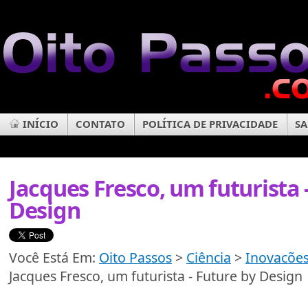
INÍCIO
CONTATO
POLÍTICA DE PRIVACIDADE
SA
Jacques Fresco, um futurista 
Design
Você Está Em:
Oito Passos
>
Ciência
>
Inovacões
Jacques Fresco, um futurista - Future by Design