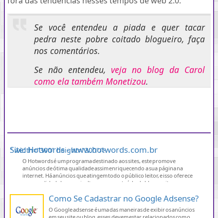
fora das tendências nesses tempos de web 2.0.
Se você entendeu a piada e quer tacar
pedra neste pobre coitado blogueiro, faça
nos comentários.
Se não entendeu,
veja no blog da Carol
como ela também Monetizou
.
Site: Hotwords - www.hotwords.com.br
" width="300" height="300"/>
O Hotwords é um programa destinado aos sites, este promove
anúncios de ótima qualidade assim enriquecendo a sua página na
internet. Há anúncios que atingem todo o público leitor, e isso oferece
uma qualidade bem mais alta em seu conteúdo de blogs e sites,
rentabilizando mais lucros para os trabalhadores. Essa ferramenta
Como Se Cadastrar no Google Adsense?
disponibilizada aos sites […]
O Google adsense é uma das maneiras de exibir os anúncios
em seu site ou blog, esses devem estar relacionados com o