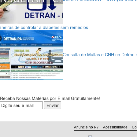
neiras de controlar a diabetes sem remédios
Consulta de Multas e CNH no Detran 
Receba Nossas Matérias por E-mail Gratuitamente!
Anuncie no R7
Acessibilidade
Co