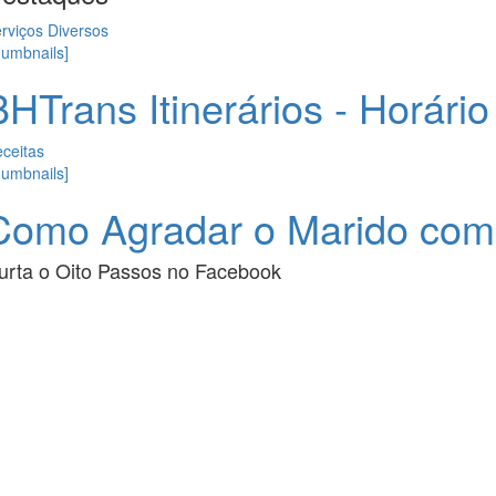
rviços Diversos
humbnails]
BHTrans Itinerários - Horári
ceitas
humbnails]
Como Agradar o Marido com 
urta o
Oito Passos
no
Facebook