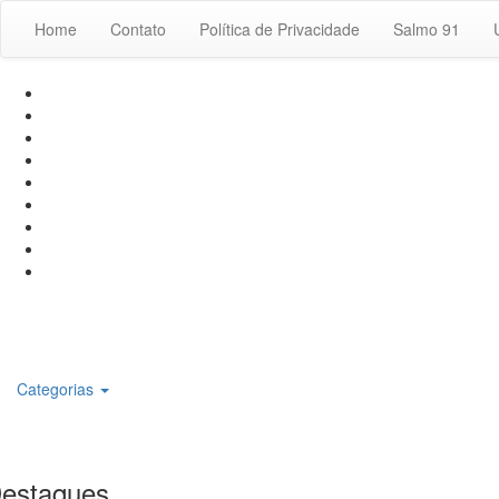
Home
Contato
Política de Privacidade
Salmo 91
Categorias
estaques