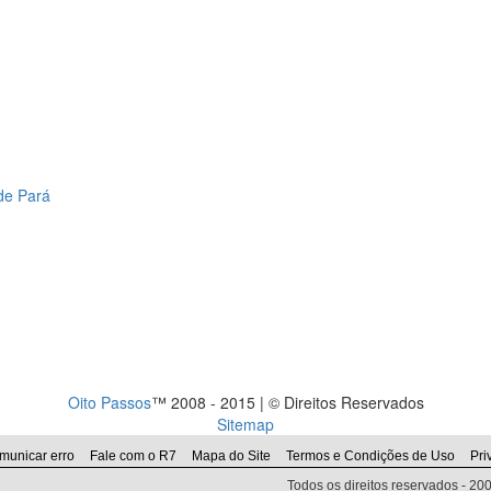
de Pará
Oito Passos
™ 2008 - 2015 | © Direitos Reservados
Sitemap
municar erro
Fale com o R7
Mapa do Site
Termos e Condições de Uso
Pri
Todos os direitos reservados - 2