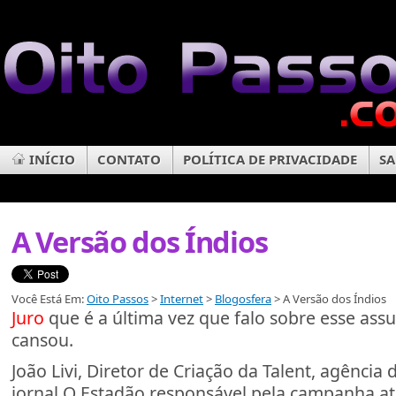
INÍCIO
CONTATO
POLÍTICA DE PRIVACIDADE
SA
A Versão dos Índios
Você Está Em:
Oito Passos
>
Internet
>
Blogosfera
> A Versão dos Índios
Juro
que é a última vez que falo sobre esse ass
cansou.
João Livi, Diretor de Criação da Talent, agência
jornal O Estadão responsável pela campanha atu