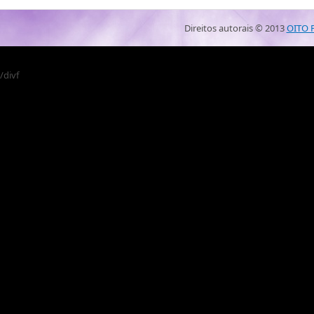
Direitos autorais ©
2013
OITO 
/divf