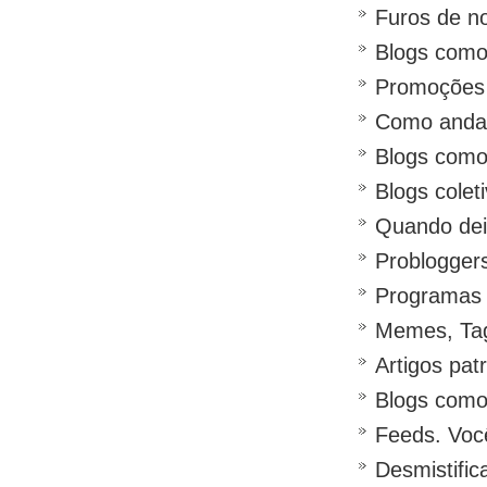
Furos de no
Blogs como
Promoções 
Como anda 
Blogs como
Blogs colet
Quando deix
Problogger
Programas a
Memes, Ta
Artigos pat
Blogs como 
Feeds. Voc
Desmistifi