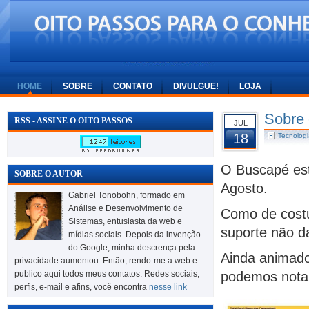
HOME
SOBRE
CONTATO
DIVULGUE!
LOJA
Sobre 
RSS - ASSINE O OITO PASSOS
JUL
18
Tecnologi
O Buscapé es
SOBRE O AUTOR
Agosto.
Gabriel Tonobohn, formado em
Análise e Desenvolvimento de
Como de costu
Sistemas, entusiasta da web e
suporte não d
mídias sociais. Depois da invenção
do Google, minha descrença pela
Ainda animado
privacidade aumentou. Então, rendo-me a web e
publico aqui todos meus contatos. Redes sociais,
podemos notar
perfis, e-mail e afins, você encontra
nesse link