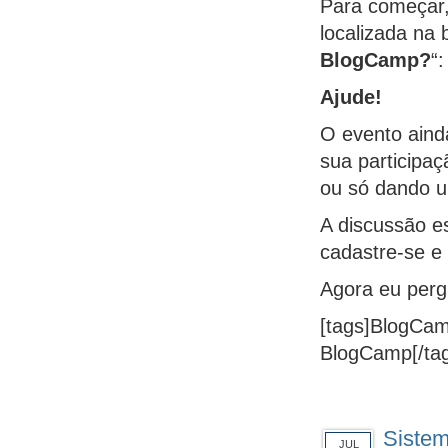
Para começar,
localizada na b
BlogCamp?
“:
Ajude!
O evento aind
sua participaç
ou só dando u
A discussão es
cadastre-se e 
Agora eu per
[tags]BlogCa
BlogCamp[/ta
Sistem
JUL