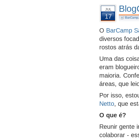
Blog
JUL
17
BarCamp
O
BarCamp S
diversos foca
rostos atrás d
Uma das coisas
eram blogueir
maioria. Confe
áreas, que lei
Por isso, est
Netto
, que es
O que é?
Reunir gente i
colaborar - e