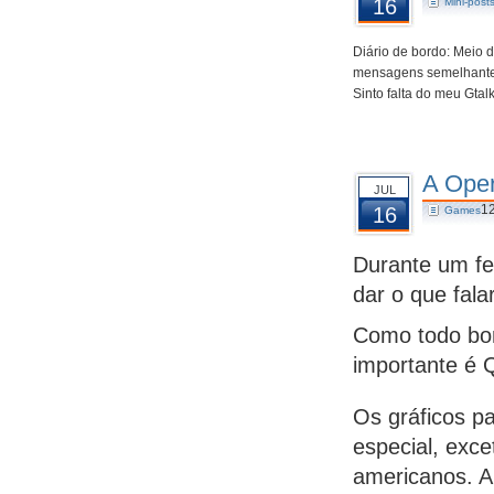
16
Mini-post
Diário de bordo: Meio 
mensagens semelhantes 
Sinto falta do meu Gtalk
A Oper
JUL
1
16
Games
Durante um fe
dar o que fala
Como todo bom
importante é 
Os gráficos p
especial, exce
americanos. A