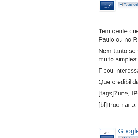
17
Tecnologi
Tem gente que
Paulo ou no Ri
Nem tanto se v
muito simples:
Ficou interess
Que credibilid
[tags]Zune, IP
[bl]IPod nano,
Google
JUL