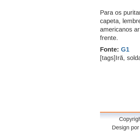
Para os purit
capeta, lembr
americanos ar
frente.
Fonte:
G1
[tags]Irã, sol
Copyrig
Design po