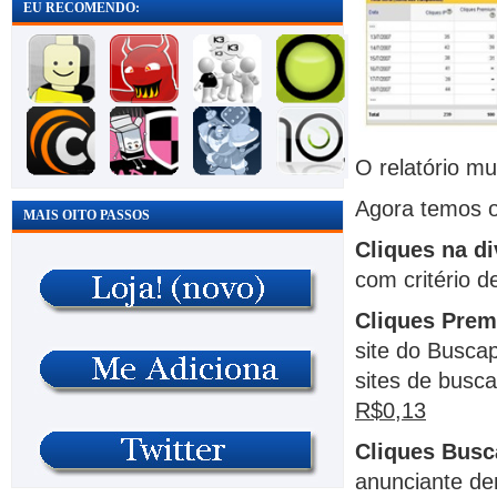
EU RECOMENDO:
O relatório m
Agora temos o
MAIS OITO PASSOS
Cliques na d
com critério d
Cliques Pre
site do Busca
sites de busc
R$0,13
Cliques Busc
anunciante de