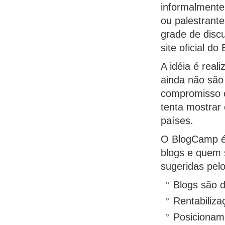
informalmente
ou palestrante
grade de disc
site oficial d
A idéia é rea
ainda não são
compromisso c
tenta mostrar 
países.
O BlogCamp é 
blogs e quem s
sugeridas pel
Blogs são di
Rentabiliz
Posicioname