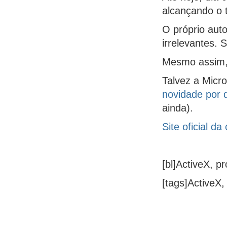
alcançando o 
O próprio aut
irrelevantes. 
Mesmo assim,
Talvez a Micr
novidade por 
ainda).
Site oficial d
[bl]ActiveX, p
[tags]ActiveX,