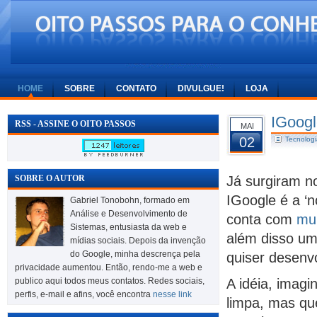
HOME
SOBRE
CONTATO
DIVULGUE!
LOJA
IGoogl
RSS - ASSINE O OITO PASSOS
MAI
02
Tecnologi
Já surgiram n
SOBRE O AUTOR
IGoogle é a ‘
Gabriel Tonobohn, formado em
Análise e Desenvolvimento de
conta com
mui
Sistemas, entusiasta da web e
além disso um
mídias sociais. Depois da invenção
do Google, minha descrença pela
quiser desenv
privacidade aumentou. Então, rendo-me a web e
publico aqui todos meus contatos. Redes sociais,
A idéia, imagi
perfis, e-mail e afins, você encontra
nesse link
limpa, mas que