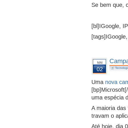
Se bem que, c
[bl]IGoogle, I
[tags]IGoogle,
Campan
MAI
02
Tecnologi
Uma
nova ca
[bp]Microsoft[
uma espécia d
A maioria das
travam o aplic
Até hoje, dia 