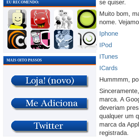
se quiser.
EU RECOMENDO:
Muito bom, mai
nome. Vejamo
Iphone
IPod
ITunes
MAIS OITO PASSOS
ICards
Hummmm, porq
Sinceramente,
marca. A Goog
deveriam pres
qualquer um q
marca da Appl
registrada.