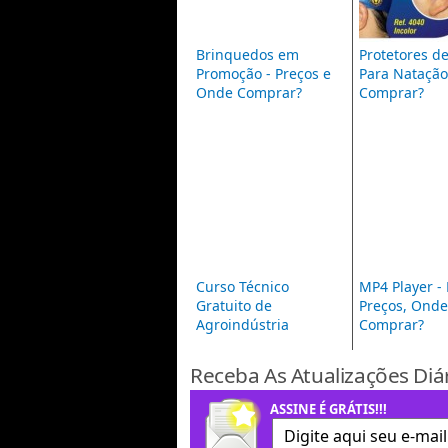
Brinquedos em
Protetores d
Promoção - Preços e
Para Natação
Onde Comprar?
Comprar?
Curso Técnico
MP4 Player -
Gratuito de
Preços, Onde
Agroindústria
Comprar?
Receba As Atualizações Diá
ASSINE É GRÁTIS!!!