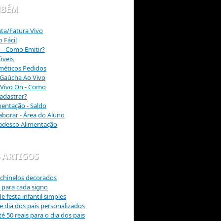
MBÉM
nta/Fatura Vivo
 Fácil
o - Como Emitir?
óveis
méticos Pedidos
 Gaúcha Ao Vivo
Vivo On - Como
Cadastrar?
entação - Saldo
borar - Área do Aluno
radesco Alimentação
 ARTIGOS
chinelos decorados
s para cada signo
 festa infantil simples
e dia dos pais personalizados
é 50 reais para o dia dos pais