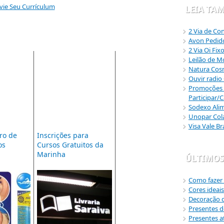
vie Seu Currículum
LEIA TA
2 Via de Co
Avon Pedido
2 Via Oi Fix
Leilão de M
Natura Cos
Ouvir radio
Promoções 
Participar/
Sodexo Alim
Unopar Cola
Visa Vale B
ro de
Inscrições para
os
Cursos Gratuitos da
Marinha
ÚLTIMOS
Como fazer 
Cores ideai
Decoração de
Presentes d
Presentes at