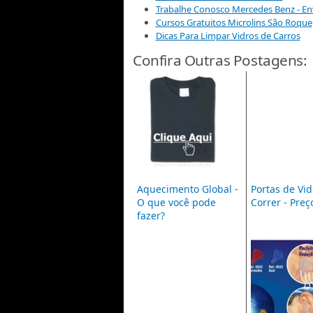
Trabalhe Conosco Mercedes Benz - En
Cursos Gratuitos Microlins São Roque
Dicas Para Limpar Vidros de Carros
Confira Outras Postagens:
Aquecimento Global -
Portas de Vid
O que você pode
Correr - Preç
fazer?