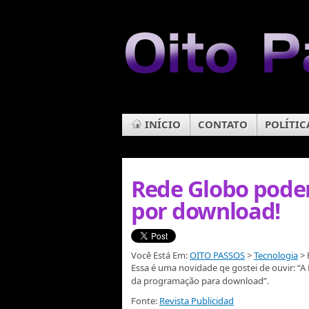
INÍCIO
CONTATO
POLÍTIC
Rede Globo pode
por download!
Você Está Em:
OITO PASSOS
>
Tecnologia
> 
Essa é uma novidade qe gostei de ouvir: “
da programação para download”.
Fonte:
Revista Publicidad