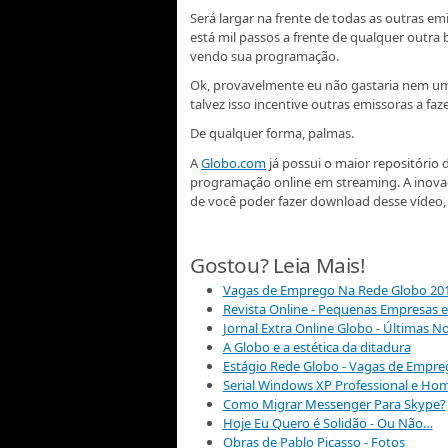
Será largar na frente de todas as outras emi
está mil passos a frente de qualquer outra
vendo sua programação.
Ok, provavelmente eu não gastaria nem um 
talvez isso incentive outras emissoras a fa
De qualquer forma, palmas.
A
Globo.com
já possui o maior repositório d
programação online em streaming. A inova
de você poder fazer download desse vídeo
Gostou? Leia Mais!
Vagas de Emprego Na Rede Globo 20
Revista Online - Pequenas Empresas 
Jornal Extra Online Globo - Últimas No
A Globo e a estética da ditadura
Estágio Rede Globo - Vagas de Empreg
Serial Windows XP Professional e Hom
Como Migrar Messenger Para Skype?
Hoje Eu Quero é Solidão - Ou Não…
Obras de Pablo Picasso - Fotos