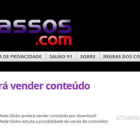
A DE PRIVACIDADE
SALMO 91
SOBRE
REGRAS DOS C
rá vender conteúdo
Rede Globo poderá vender conteúdo por download!
ACOMPA
A Rede Globo estuda a possibilidade de venda de conteúdos