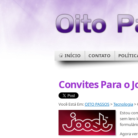
INÍCIO
CONTATO
POLÍTIC
Convites Para o J
Você Está Em:
OITO PASSOS
>
Tecnologia
> 
Estou co
sem lero 
formulári
Agora ver