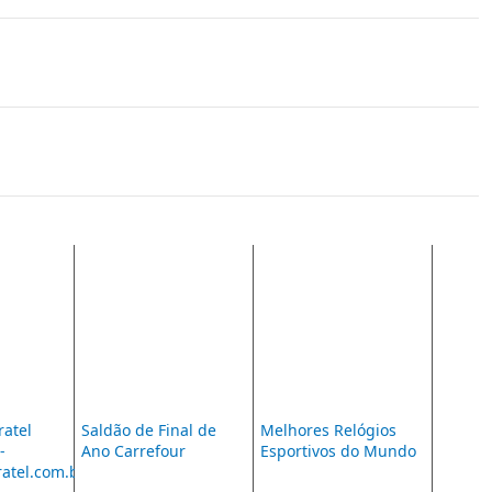
ratel
Saldão de Final de
Melhores Relógios
-
Ano Carrefour
Esportivos do Mundo
atel.com.br/bandalarga/