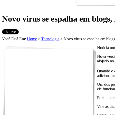
Novo vírus se espalha em blogs
Você Está Em:
Home
>
Tecnologia
> Novo vírus se espalha em blog
Notícia um 
Nova versã
alojado no 
Quando o c
adiciona u
Um dos pon
ele funcion
Portanto, c
Vale as di