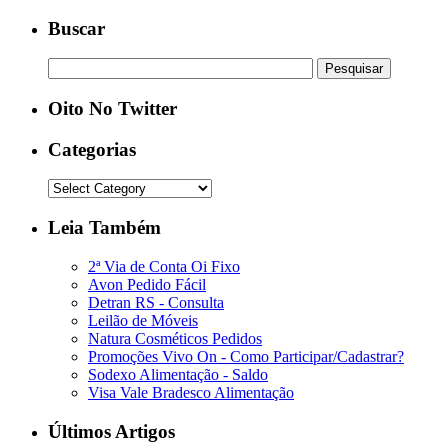
Buscar
Oito No Twitter
Categorias
Leia Também
2ª Via de Conta Oi Fixo
Avon Pedido Fácil
Detran RS - Consulta
Leilão de Móveis
Natura Cosméticos Pedidos
Promoções Vivo On - Como Participar/Cadastrar?
Sodexo Alimentação - Saldo
Visa Vale Bradesco Alimentação
Últimos Artigos