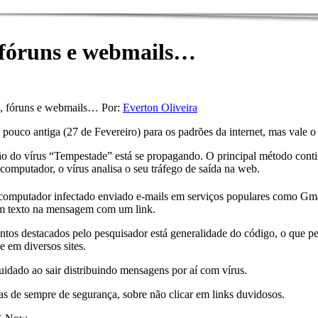
, fóruns e webmails…
s, fóruns e webmails… Por:
Everton Oliveira
pouco antiga (27 de Fevereiro) para os padrões da internet, mas vale o
o do vírus “Tempestade” está se propagando. O principal método contin
computador, o vírus analisa o seu tráfego de saída na web.
omputador infectado enviado e-mails em serviços populares como Gmai
m texto na mensagem com um link.
tos destacados pelo pesquisador está generalidade do código, o que p
e em diversos sites.
uidado ao sair distribuindo mensagens por aí com vírus.
cas de sempre de segurança, sobre não clicar em links duvidosos.