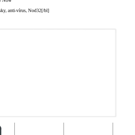
DG Now
ky, anti-vírus, Nod32[/bl]