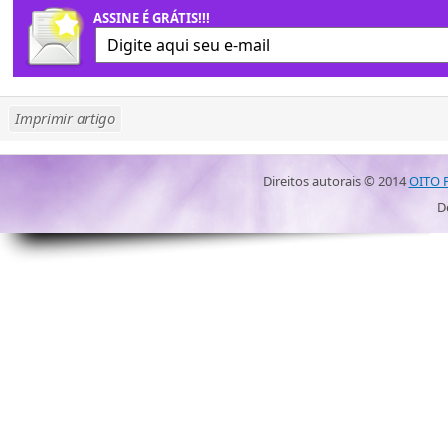
ASSINE É GRÁTIS!!!
Imprimir artigo
Direitos autorais ©
2014
OITO 
D