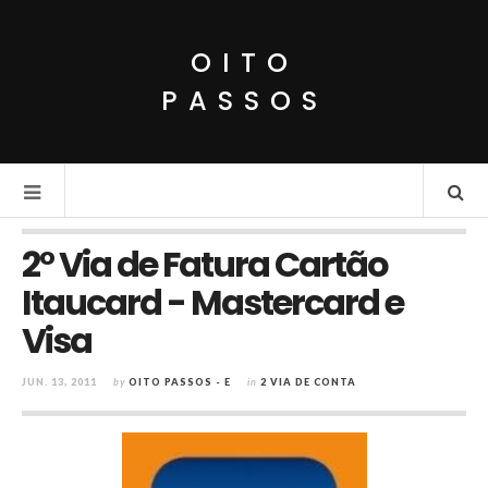
OITO
PASSOS
2° Via de Fatura Cartão
Itaucard - Mastercard e
Visa
JUN. 13, 2011
by
OITO PASSOS - E
in
2 VIA DE CONTA